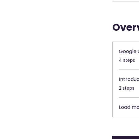
Over
Google 
.
4 steps
Introduc
.
2 steps
Load m