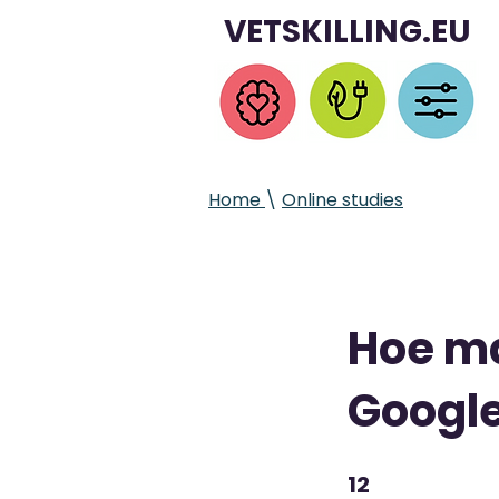
VETSKILLING.EU
Home
\
Online studies
Hoe ma
Google
12
12 Steps