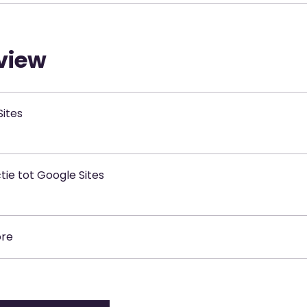
view
Sites
tie tot Google Sites
ore