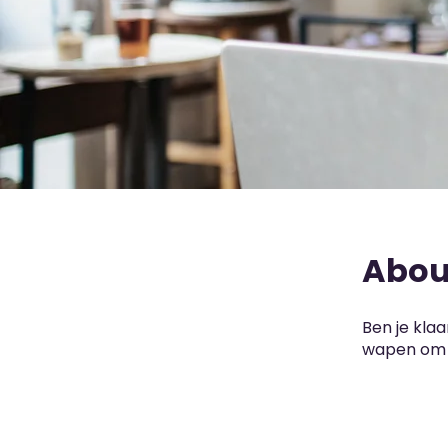
Abou
Ben je kla
wapen om i